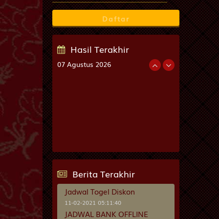
Hull Cit... vs Manchest...
i
22/08 19:30PM
Daftar
H
Hull City
Hasil Terakhir
W
Manchester United
07 Agustus 2026
1.25
HDP
-1.25
-1.12
Odds
-1.01
4D SHIO Monyet
8
0
4
9
PLAY
4D SHIO Kuda
8
9
7
3
Sevilla vs Rayo Val...
i
16/08 22:00PM
AQUARIUS 5D
7
3
8
7
5
H
Sevilla
PISCES 5D
1
4
7
4
0
W
Rayo Vallecano
-0.25
HDP
0.25
1.07
Odds
-1.05
Berita Terakhir
PLAY
Jadwal Togel Diskon
11-02-2021 05:11:40
Celta Vi... vs Osasuna
i
16/08 22:00PM
JADWAL BANK OFFLINE