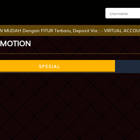
 FITUR Terbaru, Deposit Via : - VIRTUAL ACCOUNT - E-WALLET - Q
MOTION
SPESIAL