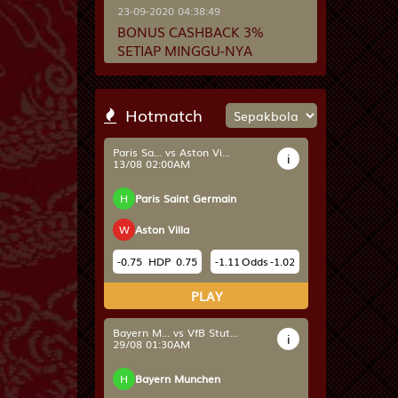
23-09-2020 04:38:49
H
Celta Vigo
BONUS CASHBACK 3%
SETIAP MINGGU-NYA
W
Osasuna
10-11-2017 10:41:54
-0.50
HDP
0.50
1.06
Odds
-1.21
Hotmatch
PLAY
Paris Sa... vs Aston Vi...
i
13/08 02:00AM
H
Paris Saint Germain
W
Aston Villa
-0.75
HDP
0.75
-1.11
Odds
-1.02
PLAY
Bayern M... vs VfB Stut...
i
29/08 01:30AM
H
Bayern Munchen