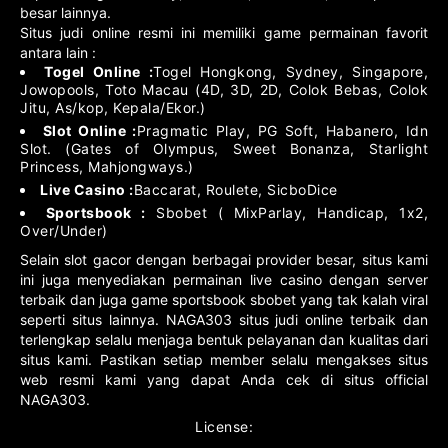
besar lainnya.
Situs judi online resmi ini memiliki game permainan favorit
antara lain :
Togel Online :
Togel Hongkong, Sydney, Singapore,
Jowopools, Toto Macau (4D, 3D, 2D, Colok Bebas, Colok
Jitu, As/kop, Kepala/Ekor.)
Slot Online :
Pragmatic Play, PG Soft, Habanero, Idn
Slot. (Gates of Olympus, Sweet Bonanza, Starlight
Princess, Mahjongways.)
Live Casino :
Baccarat, Roulete, SicboDice
Sportsbook :
Sbobet ( MixParlay, Handicap, 1x2,
Over/Under)
Selain slot gacor dengan berbagai provider besar, situs kami
ini juga menyediakan permainan live casino dengan server
terbaik dan juga game sportsbook sbobet yang tak kalah viral
seperti situs lainnya. NAGA303 situs judi online terbaik dan
terlengkap selalu menjaga bentuk pelayanan dan kualitas dari
situs kami. Pastikan setiap member selalu mengakses situs
web resmi kami yang dapat Anda cek di situs official
NAGA303.
License: