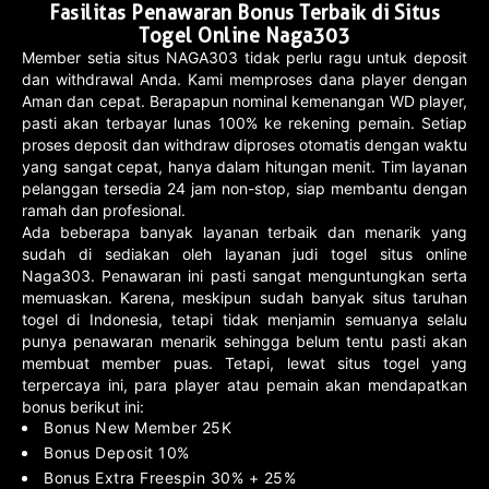
Fasilitas Penawaran Bonus Terbaik di Situs
Togel Online Naga303
Member setia situs NAGA303 tidak perlu ragu untuk deposit
dan withdrawal Anda. Kami memproses dana player dengan
Aman dan cepat. Berapapun nominal kemenangan WD player,
pasti akan terbayar lunas 100% ke rekening pemain. Setiap
proses deposit dan withdraw diproses otomatis dengan waktu
yang sangat cepat, hanya dalam hitungan menit. Tim layanan
pelanggan tersedia 24 jam non-stop, siap membantu dengan
ramah dan profesional.
Ada beberapa banyak layanan terbaik dan menarik yang
sudah di sediakan oleh layanan judi togel situs online
Naga303. Penawaran ini pasti sangat menguntungkan serta
memuaskan. Karena, meskipun sudah banyak situs taruhan
togel di Indonesia, tetapi tidak menjamin semuanya selalu
punya penawaran menarik sehingga belum tentu pasti akan
membuat member puas. Tetapi, lewat situs togel yang
terpercaya ini, para player atau pemain akan mendapatkan
bonus berikut ini:
Bonus New Member 25K
Bonus Deposit 10%
Bonus Extra Freespin 30% + 25%